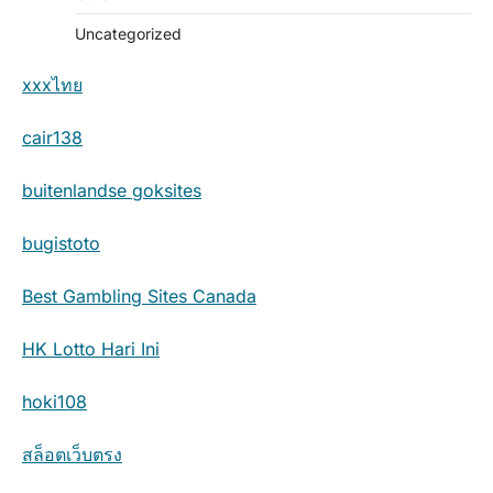
Uncategorized
xxxไทย
cair138
buitenlandse goksites
bugistoto
Best Gambling Sites Canada
HK Lotto Hari Ini
hoki108
สล็อตเว็บตรง