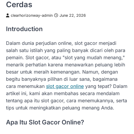
Cerdas
clearhorizonway-admin
June 22, 2026
Introduction
Dalam dunia perjudian online, slot gacor menjadi
salah satu istilah yang paling banyak dicari oleh para
pemain. Slot gacor, atau "slot yang mudah menang,"
menarik perhatian karena menawarkan peluang lebih
besar untuk meraih kemenangan. Namun, dengan
begitu banyaknya pilihan di luar sana, bagaimana
cara menemukan
slot gacor online
yang tepat? Dalam
artikel ini, kami akan membahas secara mendalam
tentang apa itu slot gacor, cara menemukannya, serta
tips untuk meningkatkan peluang menang Anda.
Apa Itu Slot Gacor Online?