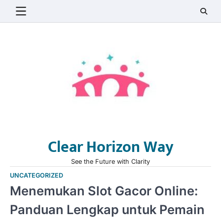
Skip
to
content
Clear Horizon Way
See the Future with Clarity
UNCATEGORIZED
Menemukan Slot Gacor Online:
Panduan Lengkap untuk Pemain