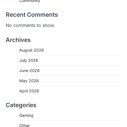
Community
Recent Comments
No comments to show.
Archives
August 2026
July 2026
June 2026
May 2026
April 2026
Categories
Gaming
Other