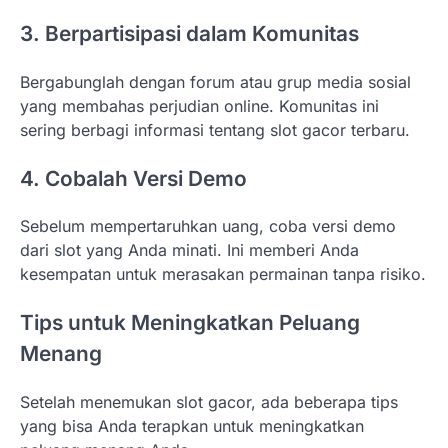
3. Berpartisipasi dalam Komunitas
Bergabunglah dengan forum atau grup media sosial
yang membahas perjudian online. Komunitas ini
sering berbagi informasi tentang slot gacor terbaru.
4. Cobalah Versi Demo
Sebelum mempertaruhkan uang, coba versi demo
dari slot yang Anda minati. Ini memberi Anda
kesempatan untuk merasakan permainan tanpa risiko.
Tips untuk Meningkatkan Peluang
Menang
Setelah menemukan slot gacor, ada beberapa tips
yang bisa Anda terapkan untuk meningkatkan