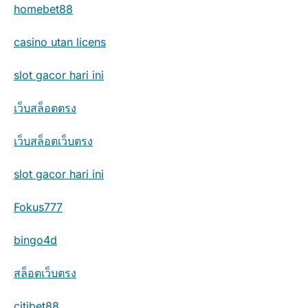
homebet88
casino utan licens
slot gacor hari ini
เว็บสล็อตตรง
เว็บสล็อตเว็บตรง
slot gacor hari ini
Fokus777
bingo4d
สล็อตเว็บตรง
citibet88