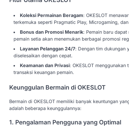
Koleksi Permainan Beragam
: OKESLOT menawarka
terkemuka seperti Pragmatic Play, Microgaming, dan
Bonus dan Promosi Menarik
: Pemain baru dapat
pemain setia akan menemukan berbagai promosi regu
Layanan Pelanggan 24/7
: Dengan tim dukungan 
diselesaikan dengan cepat.
Keamanan dan Privasi
: OKESLOT menggunakan tekn
transaksi keuangan pemain.
Keunggulan Bermain di OKESLOT
Bermain di OKESLOT memiliki banyak keuntungan yang 
adalah beberapa keunggulannya:
1. Pengalaman Pengguna yang Optimal