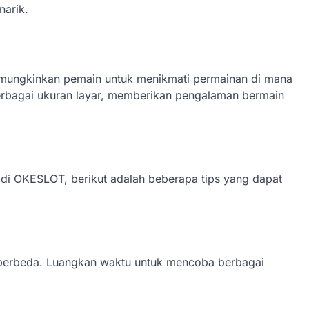
narik.
mungkinkan pemain untuk menikmati permainan di mana
 berbagai ukuran layar, memberikan pengalaman bermain
di OKESLOT, berikut adalah beberapa tips yang dapat
g berbeda. Luangkan waktu untuk mencoba berbagai