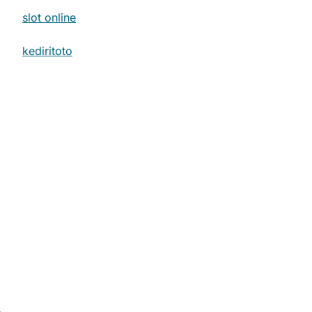
slot online
kediritoto
⟶