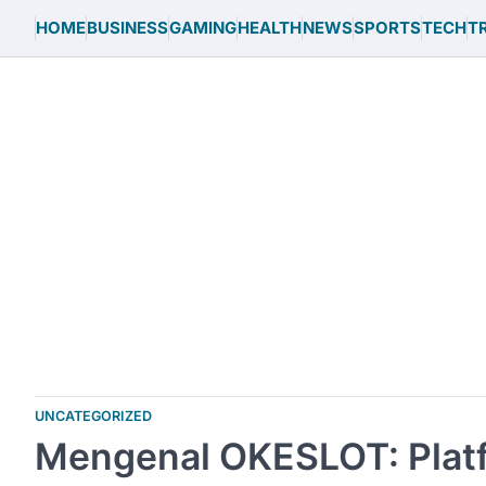
Skip
HOME
BUSINESS
GAMING
HEALTH
NEWS
SPORTS
TECH
T
to
content
UNCATEGORIZED
Mengenal OKESLOT: Platf