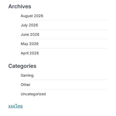
Archives
August 2026
July 2026
June 2026
May 2026
April 2026
Categories
Gaming
Other
Uncategorized
xxxไทย