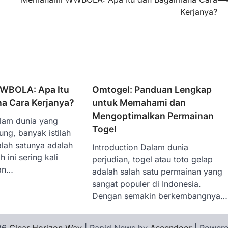
Kerjanya?
BOLA: Apa Itu
Omtogel: Panduan Lengkap
a Cara Kerjanya?
untuk Memahami dan
Mengoptimalkan Permainan
alam dunia yang
Togel
ng, banyak istilah
alah satunya adalah
Introduction Dalam dunia
 ini sering kali
perjudian, togel atau toto gelap
gan…
adalah salah satu permainan yang
sangat populer di Indonesia.
Dengan semakin berkembangnya…
26
Clear Horizon Way
| Rapid News by
Ascendoor
| Power