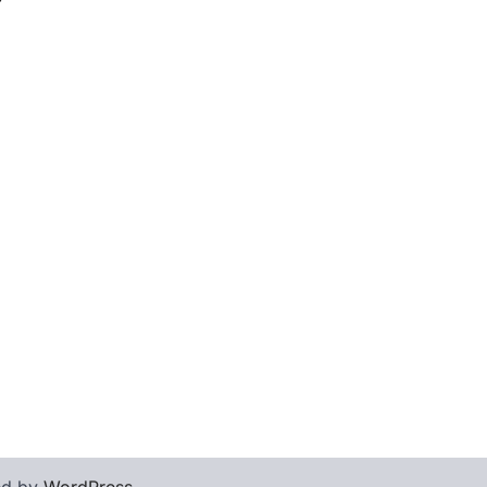
ed by
WordPress
.