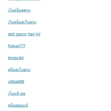
เว็บสล็อตตรง
เว็บสล็อตเว็บตรง
slot gacor hari ini
Fokus777
bingo4d
สล็อตเว็บตรง
citibet88
เว็บแท้ pg
สล็อตpgแท้